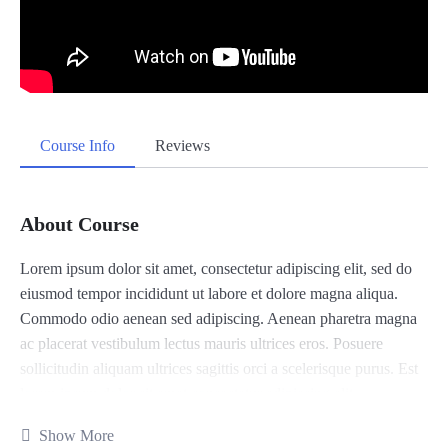
Course Info
Reviews
About Course
Lorem ipsum dolor sit amet, consectetur adipiscing elit, sed do
eiusmod tempor incididunt ut labore et dolore magna aliqua.
Commodo odio aenean sed adipiscing. Aenean pharetra magna
ac placerat vestibulum lectus mauris ultrices eros. Posuere
sollicitudin aliquam ultrices sagittis orci a scelerisque purus. Est
lorem ipsum dolor sit amet consectetur adipiscing elit
pellentesque. Morbi leo urna molestie at elementum eu facilisis.
Show More
Nibh praesent tristique magna sit amet. Aenean et tortor at risus