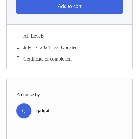
mi quis hendrerit dolor magna eget est lorem. Et netus et
Add to cart
malesuada fames ac turpis egestas maecenas pharetra. Pulvinar
etiam non quam lacus suspendisse faucibus. Arcu odio ut sem
nulla pharetra diam sit amet. Duis tristique sollicitudin nibh sit
amet commodo nulla facilisi nullam. Senectus et netus et
All Levels
malesuada fames ac turpis egestas. Arcu odio ut sem nulla
July 17, 2024 Last Updated
pharetra diam sit amet. Rutrum quisque non tellus orci ac. Dui
faucibus in ornare quam. Imperdiet proin fermentum leo vel orci
Certificate of completion
porta non pulvinar. Nisl nisi scelerisque eu ultrices vitae auctor
eu augue. Vitae justo eget magna fermentum iaculis eu. Molestie
at elementum eu facilisis sed odio morbi quis commodo.
Quisque id diam vel quam elementum pulvinar etiam.
A course by
Q
qaiqai