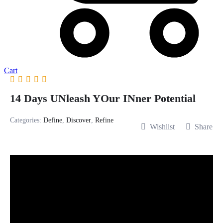
Cart
14 Days UNleash YOur INner Potential
Categories:
Define
,
Discover
,
Refine
Wishlist
Share